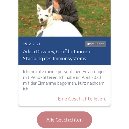
15. 2. 2021
Immunität
Adela Downey, Großbritannien –
Stärkung des Immunsystems
Ich möchte meine persönlichen Erfahrungen
mit Penoxal teilen. Ich habe im April 2020
mit der Einnahme begonnen, kurz nachdem
ich…
Eine Geschichte lesen.
Alle Geschichten