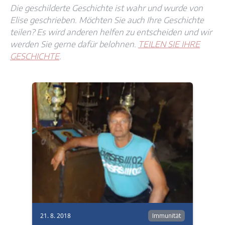
Die geschilderte Geschichte ist wahr und wurde von
Elise geschrieben. Möchten Sie auch Ihre Geschichte
teilen? Es wird anderen helfen zu entscheiden und wir
werden Sie gerne dafür belohnen.
TEILEN SIE IHRE
GESCHICHTE
.
21. 8. 2018
Immunität