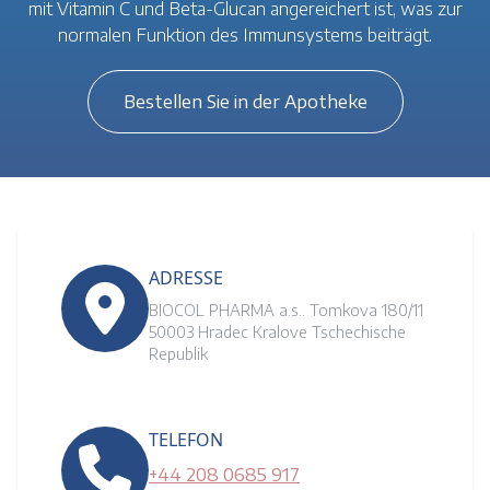
mit Vitamin C und Beta-Glucan angereichert ist, was zur
normalen Funktion des Immunsystems beiträgt.
Bestellen Sie in der Apotheke
ADRESSE
BIOCOL PHARMA a.s.. Tomkova 180/11
50003 Hradec Kralove Tschechische
Republik
TELEFON
+44 208 0685 917