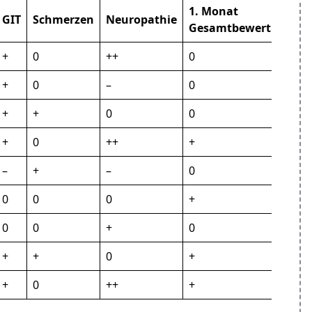
1. Monat
c
GIT
Schmerzen
Neuropathie
Gesamtbewertung
z
+
0
++
0
+
+
0
–
0
+
+
+
0
0
+
+
0
++
+
+
–
+
–
0
0
0
0
0
+
+
0
0
+
0
0
+
+
0
+
+
+
0
++
+
+