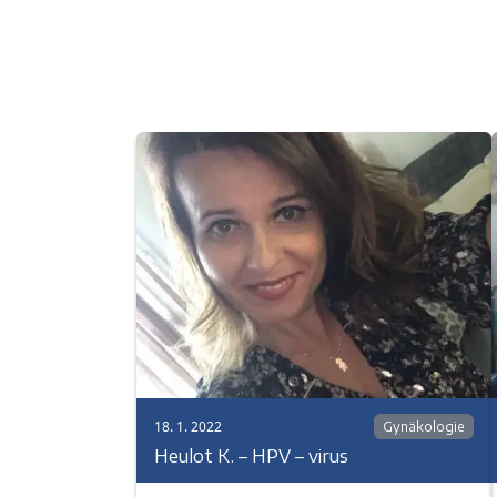
18. 1. 2022
Gynäkologie
Heulot K. – HPV – virus