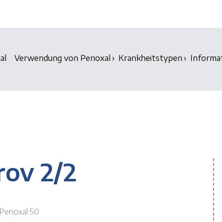
al
Verwendung von Penoxal
Krankheitstypen
Informa
rov 2/2
 Penoxal 50