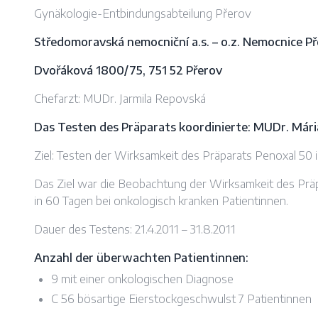
Gynäkologie-Entbindungsabteilung Přerov
Středomoravská nemocniční a.s. – o.z. Nemocnice P
Dvořáková 1800/75, 751 52 Přerov
Chefarzt: MUDr. Jarmila Repovská
Das Testen des Präparats koordinierte: MUDr. Már
Ziel: Testen der Wirksamkeit des Präparats Penoxal 50 in
Das Ziel war die Beobachtung der Wirksamkeit des Präp
in 60 Tagen bei onkologisch kranken Patientinnen.
Dauer des Testens: 21.4.2011 – 31.8.2011
Anzahl der überwachten Patientinnen:
9 mit einer onkologischen Diagnose
C 56 bösartige Eierstockgeschwulst 7 Patientinnen