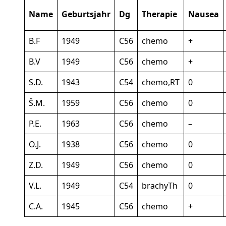
Name
Geburtsjahr
Dg
Therapie
Nausea
B.F
1949
C56
chemo
+
B.V
1949
C56
chemo
+
S.D.
1943
C54
chemo,RT
0
Š.M.
1959
C56
chemo
0
P.E.
1963
C56
chemo
–
O.J.
1938
C56
chemo
0
Z.D.
1949
C56
chemo
0
V.L.
1949
C54
brachyTh
0
C.A.
1945
C56
chemo
+