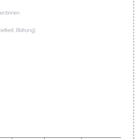
ientinnen
elkeit, Blähung)