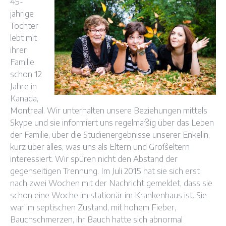
45-
jährige
Tochter
lebt mit
ihrer
Familie
schon 12
Jahre in
Kanada,
Montreal. Wir unterhalten unsere Beziehungen mittels
Skype und sie informiert uns regelmäßig über das Leben
der Familie, über die Studienergebnisse unserer Enkelin,
kurz über alles, was uns als Eltern und Großeltern
interessiert. Wir spüren nicht den Abstand der
gegenseitigen Trennung. Im Juli 2015 hat sie sich erst
nach zwei Wochen mit der Nachricht gemeldet, dass sie
schon eine Woche im stationär im Krankenhaus ist. Sie
war im septischen Zustand, mit hohem Fieber,
Bauchschmerzen, ihr Bauch hatte sich abnormal