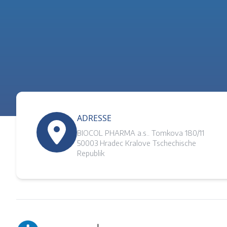
ADRESSE
BIOCOL PHARMA a.s.. Tomkova 180/11
50003 Hradec Kralove Tschechische
Republik