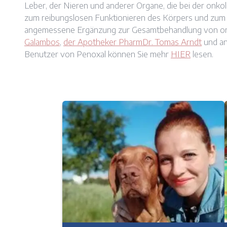
Leber, der Nieren und anderer Organe, die bei der onkol
zum reibungslosen Funktionieren des Körpers und zum a
angemessene Ergänzung zur Gesamtbehandlung von on
Galambos
,
der Apotheker PharmDr. Tomas Arndt
und an
Benutzer von Penoxal können Sie mehr
HIER
lesen.