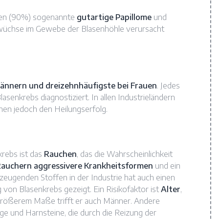
sten (90%) sogenannte
gutartige Papillome
und
swüchse im Gewebe der Blasenhöhle verursacht
ännern und dreizehnhäufigste bei Frauen
. Jedes
asenkrebs diagnostiziert. In allen Industrieländern
hen jedoch den Heilungserfolg.
rebs ist das
Rauchen
, das die Wahrscheinlichkeit
auchern aggressivere Krankheitsformen
und ein
eugenden Stoffen in der Industrie hat auch einen
on Blasenkrebs gezeigt. Ein Risikofaktor ist
Alter
,
 größerem Maße trifft er auch Männer. Andere
 und Harnsteine, die durch die Reizung der