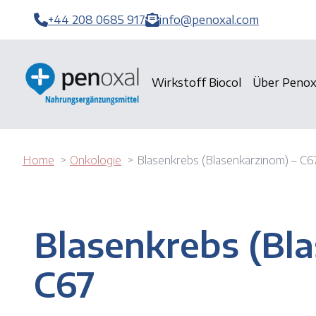
+44 208 0685 917
info@penoxal.com
Wirkstoff Biocol
Über Penox
Home
Onkologie
Blasenkrebs (Blasenkarzinom) – C6
Blasenkrebs (Bl
C67