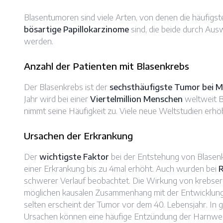
Blasentumoren sind viele Arten, von denen die häufig
bösartige Papillokarzinome
sind, die beide durch Au
werden.
Anzahl der Patienten mit Blasenkrebs
Der Blasenkrebs ist der
sechsthäufigste Tumor bei M
Jahr wird bei einer
Viertelmillion Menschen
weltweit Bl
nimmt seine Häufigkeit zu. Viele neue Weltstudien erhö
Ursachen der Erkrankung
Der
wichtigste Faktor
bei der Entstehung von Blasenk
einer Erkrankung bis zu 4mal erhöht. Auch wurden bei
R
schwerer Verlauf beobachtet. Die Wirkung von krebserz
möglichen kausalen Zusammenhang mit der Entwicklung v
selten erscheint der Tumor vor dem 40. Lebensjahr. In
Ursachen können eine häufige Entzündung der Harnwege