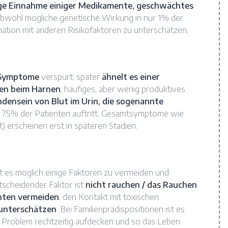
ige Einnahme einiger Medikamente, geschwächtes
Obwohl mögliche genetische Wirkung in nur 1% der
ination mit anderen Risikofaktoren zu unterschätzen.
 Symptome
verspürt, später
ähnelt es einer
en beim Harnen
, häufiges, aber wenig produktives
densein von Blut im Urin, die sogenannte
 zu 75% der Patienten auftritt. Gesamtsymptome wie
) erscheinen erst in späteren Stadien.
st es möglich einige Faktoren zu vermeiden und
tscheidender Faktor ist
nicht rauchen / das Rauchen
nten vermeiden
, den Kontakt mit toxischen
unterschätzen
. Bei Familienprädispositionen ist es
n Problem rechtzeitig aufdecken und so das Leben