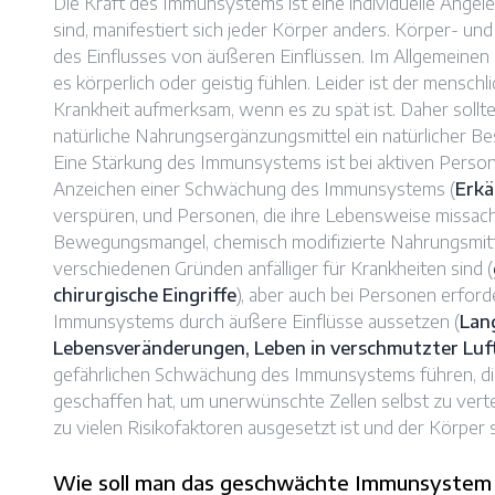
Die Kraft des Immunsystems ist eine individuelle Angele
sind, manifestiert sich jeder Körper anders. Körper- u
des Einflusses von äußeren Einflüssen. Im Allgemeinen
es körperlich oder geistig fühlen. Leider ist der menschl
Krankheit aufmerksam, wenn es zu spät ist. Daher soll
natürliche Nahrungsergänzungsmittel ein natürlicher Be
Eine Stärkung des Immunsystems ist bei aktiven Persone
Anzeichen einer Schwächung des Immunsystems (
Erkä
verspüren, und Personen, die ihre Lebensweise missac
Bewegungsmangel, chemisch modifizierte Nahrungsmitte
verschiedenen Gründen anfälliger für Krankheiten sind (
chirurgische Eingriffe
), aber auch bei Personen erford
Immunsystems durch äußere Einflüsse aussetzen (
Lang
Lebensveränderungen, Leben in verschmutzter Luf
gefährlichen Schwächung des Immunsystems führen, die
geschaffen hat, um unerwünschte Zellen selbst zu vertei
zu vielen Risikofaktoren ausgesetzt ist und der Körper s
Wie soll man das geschwächte Immunsystem