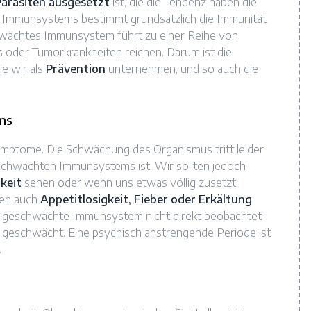
Parasiten ausgesetzt
ist, die die Tendenz haben die
s Immunsystems bestimmt grundsätzlich die Immunität
hwächtes Immunsystem führt zu einer Reihe von
s oder Tumorkrankheiten reichen. Darum ist die
ie wir als
Prävention
unternehmen, und so auch die
ms
ptome. Die Schwächung des Organismus tritt leider
eschwächten Immunsystems ist. Wir sollten jedoch
keit
sehen oder wenn uns etwas völlig zusetzt.
en auch
Appetitlosigkeit, Fieber oder Erkältung
as geschwächte Immunsystem nicht direkt beobachtet
n geschwächt. Eine psychisch anstrengende Periode ist
.