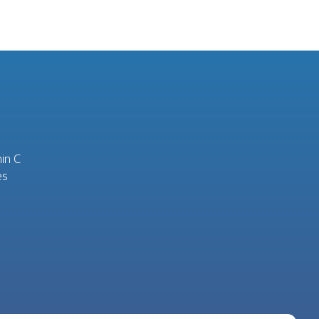
in C
es