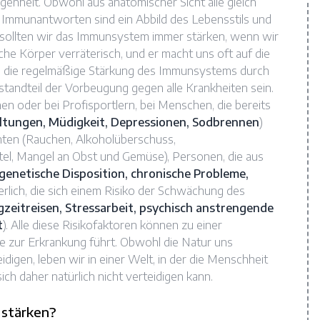
genheit. Obwohl aus anatomischer Sicht alle gleich
nd Immunantworten sind ein Abbild des Lebensstils und
 sollten wir das Immunsystem immer stärken, wenn wir
iche Körper verräterisch, und er macht uns oft auf die
te die regelmäßige Stärkung des Immunsystems durch
standteil der Vorbeugung gegen alle Krankheiten sein.
n oder bei Profisportlern, bei Menschen, die bereits
ltungen, Müdigkeit, Depressionen, Sodbrennen
)
hten (Rauchen, Alkoholüberschuss,
l, Mangel an Obst und Gemüse), Personen, die aus
genetische Disposition, chronische Probleme,
erlich, die sich einem Risiko der Schwächung des
zeitreisen, Stressarbeit, psychisch anstrengende
t
). Alle diese Risikofaktoren können zu einer
 zur Erkrankung führt. Obwohl die Natur uns
digen, leben wir in einer Welt, in der die Menschheit
ich daher natürlich nicht verteidigen kann.
 stärken?