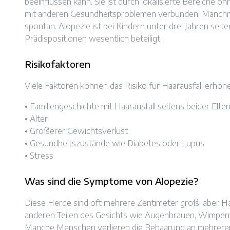
beeinflussen kann. Sie ist durch lokalisierte Bereiche o
mit anderen Gesundheitsproblemen verbunden. Manchma
spontan. Alopezie ist bei Kindern unter drei Jahren selt
Prädispositionen wesentlich beteiligt.
Risikofaktoren
Viele Faktoren können das Risiko für Haarausfall erhöhe
• Familiengeschichte mit Haarausfall seitens beider Elter
• Alter
• Größerer Gewichtsverlust
• Gesundheitszustände wie Diabetes oder Lupus
• Stress
Was sind die Symptome von Alopezie?
Diese Herde sind oft mehrere Zentimeter groß, aber Ha
anderen Teilen des Gesichts wie Augenbrauen, Wimpern
Manche Menschen verlieren die Behaarung an mehreren S