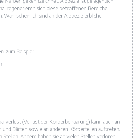
hne Narben gekennzeichnet. Alopezie ist gelegentlich
l regenerieren sich diese betroffenen Bereiche
en. Wahrscheinlich sind an der Alopezie erbliche
n, zum Beispiel:
n
arverlust (Verlust der Körperbehaarung) kann auch an
 und Bärten sowie an anderen Körperteilen auftreten.
tellen. Andere haben sie an vielen Stellen verloren.