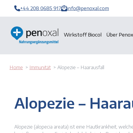
+44 208 0685 917
info@penoxal.com
Wirkstoff Biocol
Über Penox
Home
Immunität
Alopezie – Haarausfall
Alopezie – Haara
Alopezie (alopecia areata) ist eine Hautkrankheit, wel