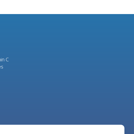
in C
es