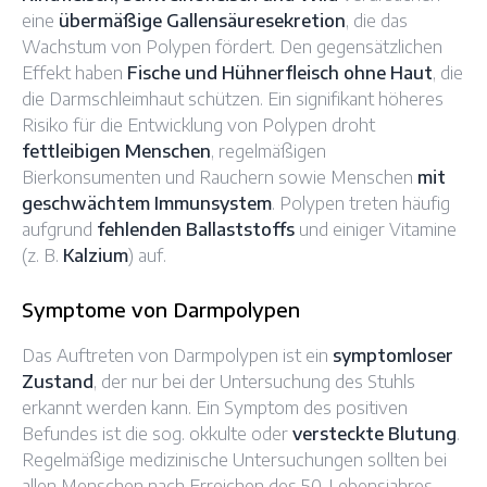
eine
übermäßige Gallensäuresekretion
, die das
Wachstum von Polypen fördert. Den gegensätzlichen
Effekt haben
Fische und Hühnerfleisch ohne Haut
, die
die Darmschleimhaut schützen. Ein signifikant höheres
Risiko für die Entwicklung von Polypen droht
fettleibigen Menschen
, regelmäßigen
Bierkonsumenten und Rauchern sowie Menschen
mit
geschwächtem Immunsystem
. Polypen treten häufig
aufgrund
fehlenden Ballaststoffs
und einiger Vitamine
(z. B.
Kalzium
) auf.
Symptome von Darmpolypen
Das Auftreten von Darmpolypen ist ein
symptomloser
Zustand
, der nur bei der Untersuchung des Stuhls
erkannt werden kann. Ein Symptom des positiven
Befundes ist die sog. okkulte oder
versteckte Blutung
.
Regelmäßige medizinische Untersuchungen sollten bei
allen Menschen nach Erreichen des 50. Lebensjahres