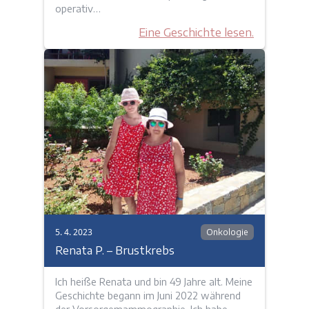
operativ…
Eine Geschichte lesen.
5. 4. 2023
Onkologie
Renata P. – Brustkrebs
Ich heiße Renata und bin 49 Jahre alt. Meine
Geschichte begann im Juni 2022 während