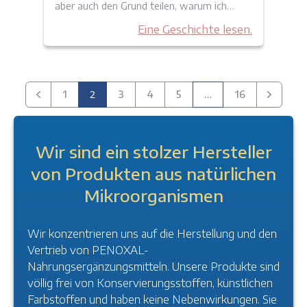
aber auch den Grund teilen, warum ich…
Eine Geschichte lesen.
2
…
1
3
4
5
16
Vorherige
Nächste
Wir sind ein stolzer Hersteller
von Produkten aus natürlichen
Mikroorganismen
Wir konzentrieren uns auf die Herstellung und den
Vertrieb von PENOXAL-
Nahrungsergänzungsmitteln. Unsere Produkte sind
völlig frei von Konservierungsstoffen, künstlichen
Farbstoffen und haben keine Nebenwirkungen. Sie